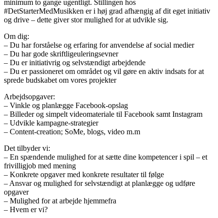
minimum to gange ugentligt. Stillingen hos
#DetStarterMedMusikken er i høj grad afhængig af dit eget initiativ
og drive – dette giver stor mulighed for at udvikle sig.
Om dig:
– Du har forståelse og erfaring for anvendelse af social medier
– Du har gode skriftligeuleringsevner
– Du er initiativrig og selvstændigt arbejdende
– Du er passioneret om området og vil gøre en aktiv indsats for at
sprede budskabet om vores projekter
Arbejdsopgaver:
– Vinkle og planlægge Facebook-opslag
– Billeder og simpelt videomateriale til Facebook samt Instagram
– Udvikle kampagne-strategier
– Content-creation; SoMe, blogs, video m.m
Det tilbyder vi:
– En spændende mulighed for at sætte dine kompetencer i spil – et
frivilligjob med mening
– Konkrete opgaver med konkrete resultater til følge
– Ansvar og mulighed for selvstændigt at planlægge og udføre
opgaver
– Mulighed for at arbejde hjemmefra
– Hvem er vi?