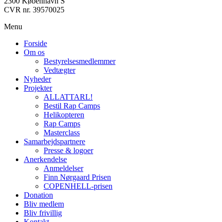
2300 København S
CVR nr. 39570025
Menu
Forside
Om os
Bestyrelsesmedlemmer
Vedtægter
Nyheder
Projekter
ALLATTARL!
Bestil Rap Camps
Helikopteren
Rap Camps
Masterclass
Samarbejdspartnere
Presse & logoer
Anerkendelse
Anmeldelser
Finn Nørgaard Prisen
COPENHELL-prisen
Donation
Bliv medlem
Bliv frivillig
Kontakt