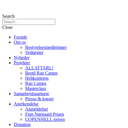
Search
Close
Forside
Om os
Bestyrelsesmedlemmer
Vedtægter
Nyheder
Projekter
ALLATTARL!
Bestil Rap Camps
Helikopteren
Rap Camps
Masterclass
Samarbejdspartnere
Presse & logoer
Anerkendelse
Anmeldelser
Finn Nørgaard Prisen
COPENHELL-prisen
Donation