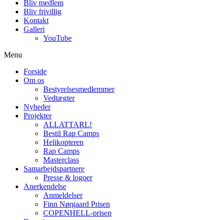
Bliv medlem
Bliv frivillig
Kontakt
Galleri
YouTube
Menu
Forside
Om os
Bestyrelsesmedlemmer
Vedtægter
Nyheder
Projekter
ALLATTARL!
Bestil Rap Camps
Helikopteren
Rap Camps
Masterclass
Samarbejdspartnere
Presse & logoer
Anerkendelse
Anmeldelser
Finn Nørgaard Prisen
COPENHELL-prisen