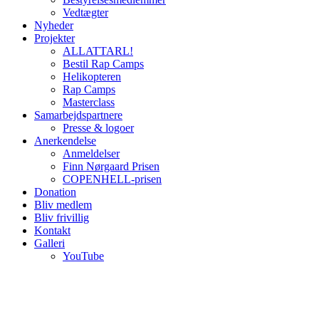
Vedtægter
Nyheder
Projekter
ALLATTARL!
Bestil Rap Camps
Helikopteren
Rap Camps
Masterclass
Samarbejdspartnere
Presse & logoer
Anerkendelse
Anmeldelser
Finn Nørgaard Prisen
COPENHELL-prisen
Donation
Bliv medlem
Bliv frivillig
Kontakt
Galleri
YouTube