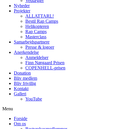
Vedtægter
Nyheder
Projekter
ALLATTARL!
Bestil Rap Camps
Helikopteren
Rap Camps
Masterclass
Samarbejdspartnere
Presse & logoer
Anerkendelse
Anmeldelser
Finn Nørgaard Prisen
COPENHELL-prisen
Donation
Bliv medlem
Bliv frivillig
Kontakt
Galleri
YouTube
Menu
Forside
Om os
Bestyrelsesmedlemmer