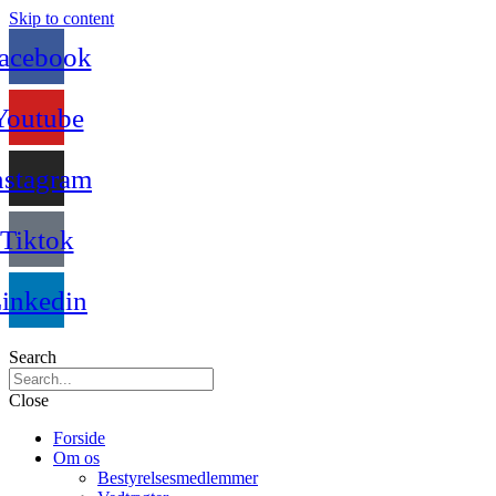
Skip to content
acebook
Youtube
nstagram
Tiktok
inkedin
Search
Close
Forside
Om os
Bestyrelsesmedlemmer