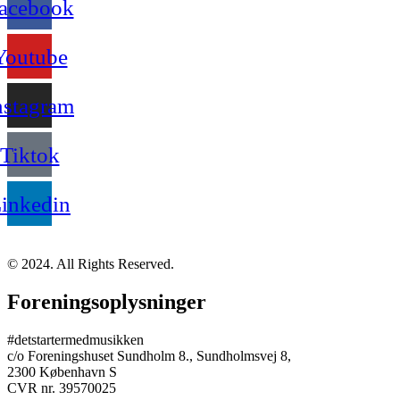
acebook
Youtube
nstagram
Tiktok
inkedin
© 2024. All Rights Reserved.
Foreningsoplysninger
#detstartermedmusikken
c/o Foreningshuset Sundholm 8., Sundholmsvej 8,
2300 København S
CVR nr. 39570025