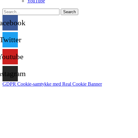
YouTube
Search
acebook
Twitter
Youtube
nstagram
GDPR Cookie-samtykke med Real Cookie Banner