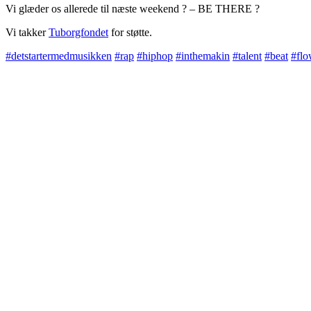
Vi glæder os allerede til næste weekend ? – BE THERE ?
Vi takker
Tuborgfondet
for støtte.
#detstartermedmusikken
#rap
#hiphop
#inthemakin
#talent
#beat
#fl