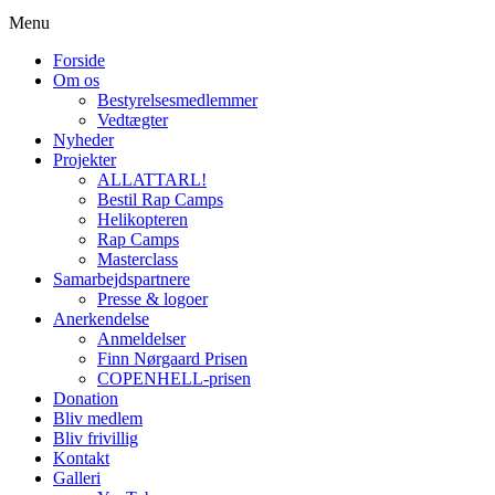
Menu
Forside
Om os
Bestyrelsesmedlemmer
Vedtægter
Nyheder
Projekter
ALLATTARL!
Bestil Rap Camps
Helikopteren
Rap Camps
Masterclass
Samarbejdspartnere
Presse & logoer
Anerkendelse
Anmeldelser
Finn Nørgaard Prisen
COPENHELL-prisen
Donation
Bliv medlem
Bliv frivillig
Kontakt
Galleri